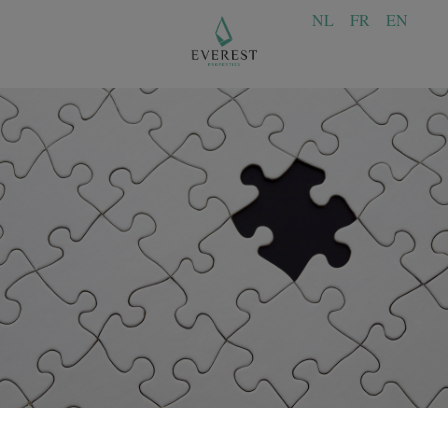
NL
FR
EN