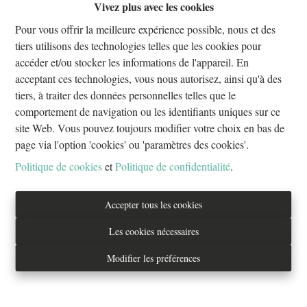
Vivez plus avec les cookies
Oups, cette page n'existe plus
Pour vous offrir la meilleure expérience possible, nous et des
tiers utilisons des technologies telles que les cookies pour
accéder et/ou stocker les informations de l'appareil. En
acceptant ces technologies, vous nous autorisez, ainsi qu'à des
tiers, à traiter des données personnelles telles que le
À Vendre
À Louer
comportement de navigation ou les identifiants uniques sur ce
site Web. Vous pouvez toujours modifier votre choix en bas de
page via l'option 'cookies' ou 'paramètres des cookies'.
Politique de cookies
et
Politique de confidentialité
.
Tél. : 02/733.70.70
Accepter tous les cookies
info@everestproperties.be
Les cookies nécessaires
Everest Properties
Modifier les préférences
Real estate
Boulevard Jamar 53