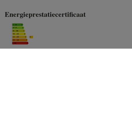
Energieprestatiecertificaat
Keuringsattest elektriciteit
-
CO2 uitstoot
255 CO2/m²/jaar
EPC
258 kWh/m² jaar
Unieke code
20120828-0000100315-01-7