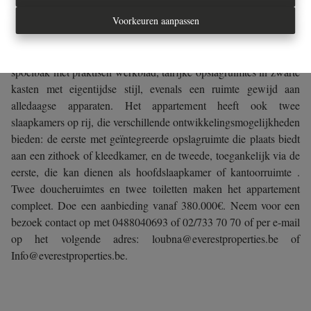
een balkon, evenals een moderne Amerikaanse keuken, perfect
Voorkeuren aanpassen
geïntegreerd in de woonkamer. Deze heeft een grote functionele
toonbank, ideaal voor momenten van delen, en complete
uitrusting, waaronder een kookplaat, een afzuigkap, een oven, een
spoelbak met praktisch werkblad, talrijke opslagruimtes in zwarte
kasten met eigentijdse stijl, evenals een ruimte gewijd aan
alledaagse apparaten. Het appartement heeft ook twee
slaapkamers op rij, die verschillende ontwikkelingsmogelijkheden
bieden: de eerste met geïntegreerde opslagruimte die plaats biedt
aan een zithoek of kleedkamer, en de tweede, toegankelijk via de
eerste, die kan dienen als hoofdslaapkamer of kantoorruimte .
Twee doucheruimtes en twee toiletten maken het appartement
compleet. Doe een aanbieding vanaf 380.000€. Neem voor een
bezoek contact op met 0488040693 of 02/733 70 70 of per e-mail
op het volgende adres: loubna@everestproperties.be of
Info@everestproperties.be.