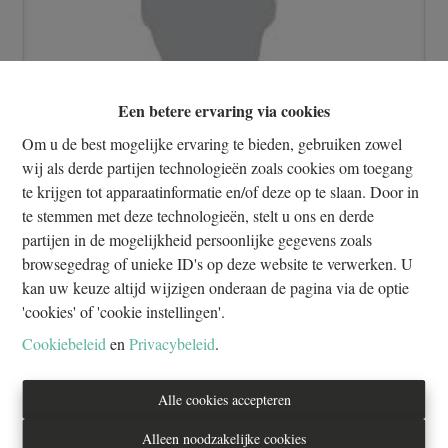
Een betere ervaring via cookies
Om u de best mogelijke ervaring te bieden, gebruiken zowel
wij als derde partijen technologieën zoals cookies om toegang
te krijgen tot apparaatinformatie en/of deze op te slaan. Door in
Info aanvragen
te stemmen met deze technologieën, stelt u ons en derde
partijen in de mogelijkheid persoonlijke gegevens zoals
browsegedrag of unieke ID's op deze website te verwerken. U
kan uw keuze altijd wijzigen onderaan de pagina via de optie
2
2
77 m²
'cookies' of 'cookie instellingen'.
Cookiebeleid
en
Privacybeleid
.
In het hart van de Châtelain-wijk, dicht bij winkels, vervoer en
alle voorzieningen, biedt Everest Properties u dit ruime en lichte
Alle cookies accepteren
appartement op de 1e verdieping. Het biedt een prachtige
woonkamer badend in het licht met eetkamer die toegang geeft tot
Alleen noodzakelijke cookies