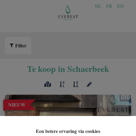
NL
FR
EN
Filter
Te koop in Schaerbeek
NIEUW
Een betere ervaring via cookies