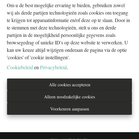
Om u de best mogelijke ervaring te bieden, gebruiken zowel
wij als derde partijen technologieën zoals cookies om toegang
te krijgen tot apparaatinformatie en/of deze op te slaan. Door in
te stemmen met deze technologieën, stelt u ons en derde
partijen in de mogelijkheid persoonlijke gegevens zoals
browsegedrag of unieke ID's op deze website te verwerken. U
kan uw keuze altijd wijzigen onderaan de pagina via de optie
QUARTIER HELM SCHAERBEEK! – PRIVATE
'cookies' of 'cookie instellingen'.
GARAGE OP DE STRAAT VOOR VERKOOP
Cookiebeleid
en
Privacybeleid
.
1030 Schaerbeek
|
ID
: 
32418
Alle cookies accepteren
€ 42.000
Alleen noodzakelijke cookies
20.7 m²
1
Voorkeuren aanpassen