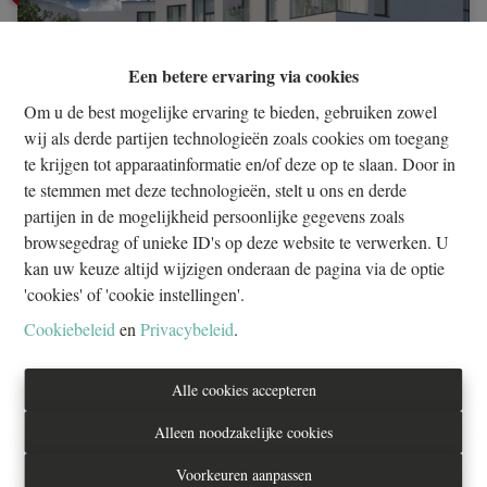
Een betere ervaring via cookies
Om u de best mogelijke ervaring te bieden, gebruiken zowel
wij als derde partijen technologieën zoals cookies om toegang
te krijgen tot apparaatinformatie en/of deze op te slaan. Door in
te stemmen met deze technologieën, stelt u ons en derde
partijen in de mogelijkheid persoonlijke gegevens zoals
browsegedrag of unieke ID's op deze website te verwerken. U
kan uw keuze altijd wijzigen onderaan de pagina via de optie
Ukkel! Nieuw project 3-slaapkamerappartement met
'cookies' of 'cookie instellingen'.
tuin
Cookiebeleid
en
Privacybeleid
.
1180 Uccle
|
ID
: 
32581
Alle cookies accepteren
€ 499.500
Alleen noodzakelijke cookies
3
1
1
Voorkeuren aanpassen