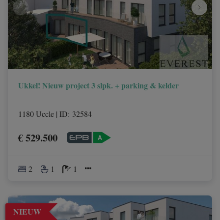
Ukkel! Nieuw project 3 slpk. + parking & kelder
1180 Uccle
|
ID
: 
32584
€ 529.500
2
1
1
NIEUW