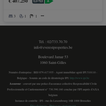
€ 407.250
3
1
1
Tél. : 02/733.70.70
info@everestproperties.be
Boulevard Jamar 53
1060 Saint-Gilles
Numéro d'entreprise : BE0 879.417.935 - Agent immobilier agréé IPI 510110 -
Belgique - Soumis au code de déontologie IPI:
http://www.ipi.be
Assureur
: couvert par une police d'assurance collective Responsabilité Civile
Professionnelle et Cautionnement n° 730.390.160 conclue par l'IPI auprès d'AXA
belgium
Instance de contrôle : IPI - rue du Luxembourg 16B 1000 Bruxelles
Disclaimer
-
Privacy statement