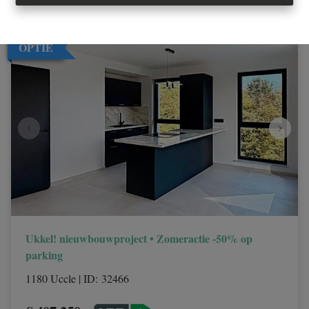
OPTIE
Ukkel! nieuwbouwproject • Zomeractie -50% op
parking
1180 Uccle
|
ID
: 
32466